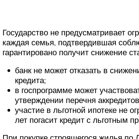
Государство не предусматривает огр
каждая семья, подтвердившая собл
гарантировано получит снижение ста
банк не может отказать в сниже
кредита;
в госпрограмме может участвова
утверждении перечня аккредитов
участие в льготной ипотеке не о
лет погасит кредит с льготным п
При покупке строящегося жилья по Д