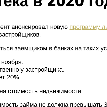
ека в 2020 го
дент анонсировал новую
программу л
 застройщиков.
ться заемщиком в банках на таких ус
 ноября.
твенно у застройщика.
ет 20%.
на стоимость недвижимости.
имость займа не должна превышать 3 