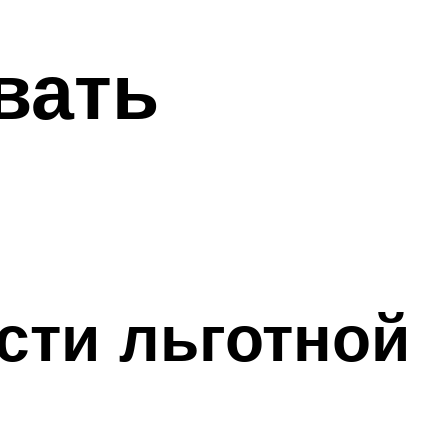
вать
сти льготной