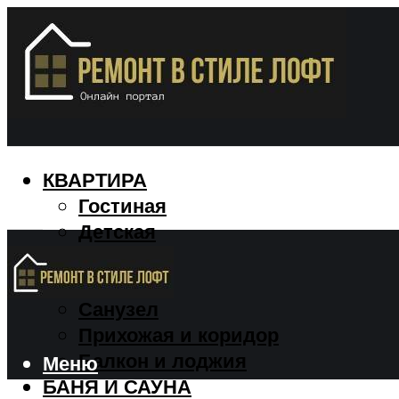
КВАРТИРА
Гостиная
Детская
Кухня
Спальня
Санузел
Прихожая и коридор
Балкон и лоджия
Меню
БАНЯ И САУНА