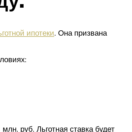
ду.
ьготной ипотеки
. Она призвана
ловиях:
млн. руб. Льготная ставка будет