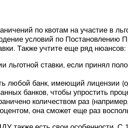
аничений по квотам на участие в льго
юдение условий по Постановлению П
вки. Также учтите еще ряд нюансов:
нии льготной ставки, если принял по
ть любой банк, имеющий лицензии (о
анных банков, чтобы упростить проц
граничено количеством раз (например,
роцентом, она сможет еще раз восполь
ДУ также есть свои особенности. С 