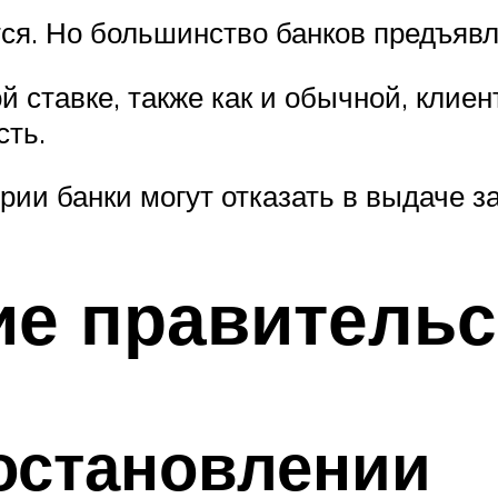
тся. Но большинство банков предъяв
й ставке, также как и обычной, клие
сть.
ии банки могут отказать в выдаче з
ие правительс
остановлении