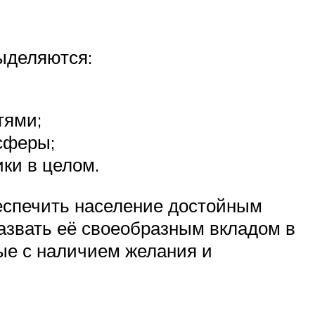
выделяются:
тями;
сферы;
ки в целом.
беспечить население достойным
назвать её своеобразным вкладом в
ные с наличием желания и