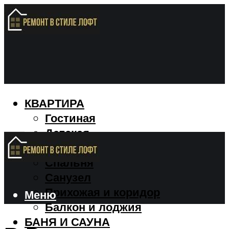
КВАРТИРА
Гостиная
Детская
Кухня
Спальня
Санузел
Прихожая и коридор
Меню
Балкон и лоджия
БАНЯ И САУНА