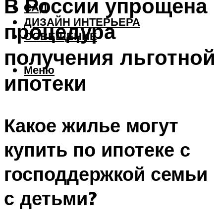
В России упрощена
САД
ДИЗАЙН ИНТЕРЬЕРА
процедура
ОСВЕЩЕНИЕ
получения льготной
Меню
ипотеки
Какое жилье могут
купить по ипотеке с
господдержкой семьи
с детьми?