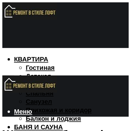
КВАРТИРА
Гостиная
Детская
Кухня
Спальня
Санузел
Прихожая и коридор
Меню
Балкон и лоджия
БАНЯ И САУНА