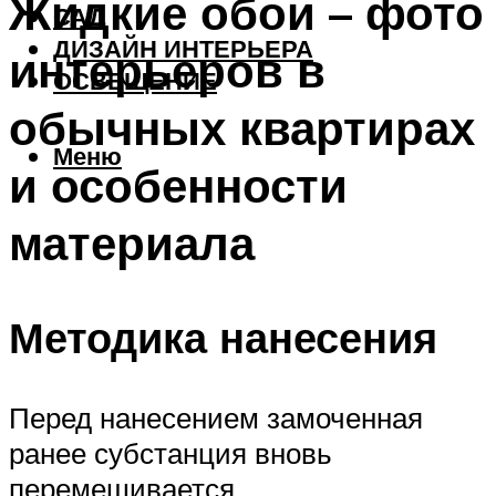
Жидкие обои – фото
САД
ДИЗАЙН ИНТЕРЬЕРА
интерьеров в
ОСВЕЩЕНИЕ
обычных квартирах
Меню
и особенности
материала
Методика нанесения
Перед нанесением замоченная
ранее субстанция вновь
перемешивается.