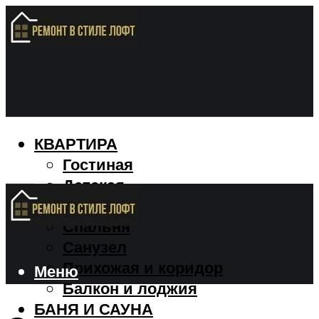
КВАРТИРА
Гостиная
Детская
Кухня
Спальня
Санузел
Прихожая и коридор
Меню
Балкон и лоджия
БАНЯ И САУНА