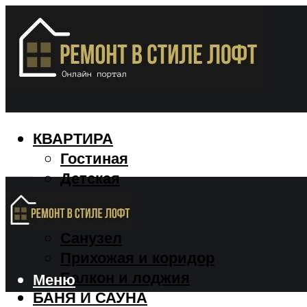
КВАРТИРА
Гостиная
Детская
Кухня
Спальня
Санузел
Прихожая и коридор
Балкон и лоджия
Меню
БАНЯ И САУНА