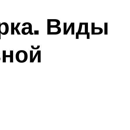
рка. Виды
вной