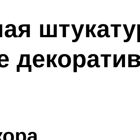
ая штукату
е декорати
и
кора