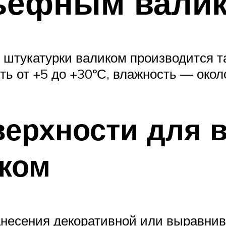
льефным вали
штукатурки валиком производится так
ть от +5 до +30ºС, влажность — окол
верхности для
нком
нанесения декоративной или выравни