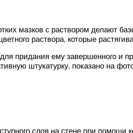
тких мазков с раствором делают базо
ветного раствора, которые растягива
для придания ему завершенного и п
ативную штукатурку, показано на фото
стурного слоя на стене при помощи 