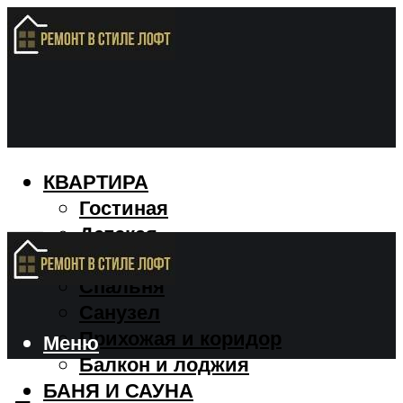
КВАРТИРА
Гостиная
Детская
Кухня
Спальня
Санузел
Прихожая и коридор
Меню
Балкон и лоджия
БАНЯ И САУНА