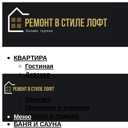
КВАРТИРА
Гостиная
Детская
Кухня
Спальня
Санузел
Прихожая и коридор
Балкон и лоджия
Меню
БАНЯ И САУНА