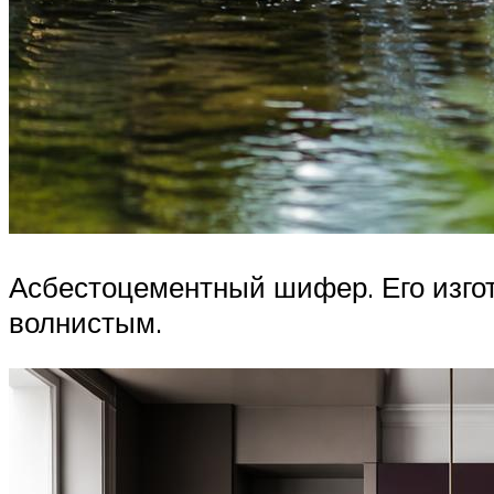
Асбестоцементный шифер. Его изгот
волнистым.