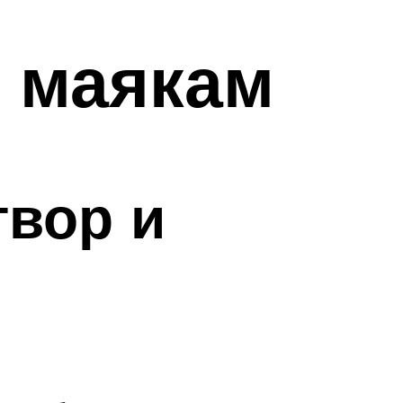
 маякам
твор и