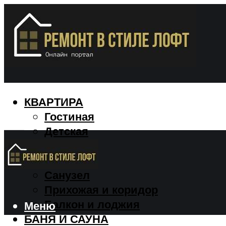
КВАРТИРА
Гостиная
Детская
Кухня
Спальня
Санузел
Прихожая и коридор
Балкон и лоджия
Меню
БАНЯ И САУНА