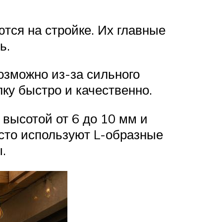
тся на стройке. Их главные
ь.
озможно из-за сильного
ку быстро и качественно.
ысотой от 6 до 10 мм и
асто используют L-образные
.