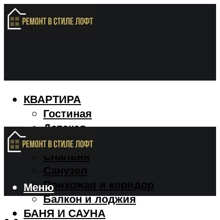
КВАРТИРА
Гостиная
Детская
Кухня
Спальня
Санузел
Прихожая и коридор
Меню
Балкон и лоджия
БАНЯ И САУНА