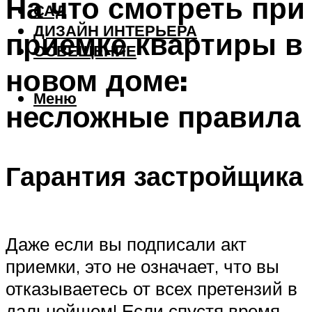
На что смотреть при
САД
ДИЗАЙН ИНТЕРЬЕРА
приемке квартиры в
ОСВЕЩЕНИЕ
новом доме:
Меню
несложные правила
Гарантия застройщика
Даже если вы подписали акт
приемки, это не означает, что вы
отказываетесь от всех претензий в
дальнейшем! Если спустя время