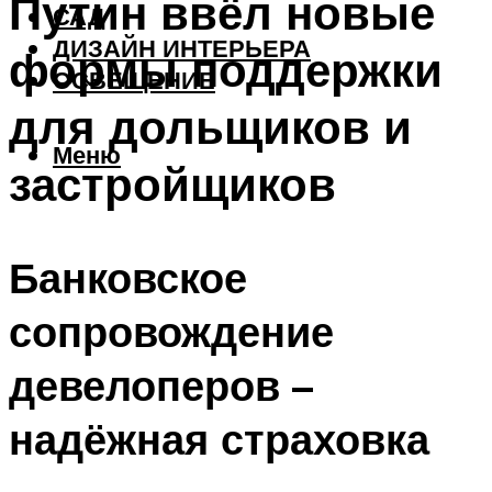
Путин ввёл новые
САД
ДИЗАЙН ИНТЕРЬЕРА
формы поддержки
ОСВЕЩЕНИЕ
для дольщиков и
Меню
застройщиков
Банковское
сопровождение
девелоперов –
надёжная страховка