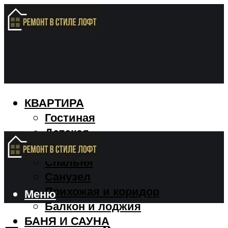
КВАРТИРА
Гостиная
Детская
Кухня
Спальня
Санузел
Прихожая и коридор
Меню
Балкон и лоджия
БАНЯ И САУНА