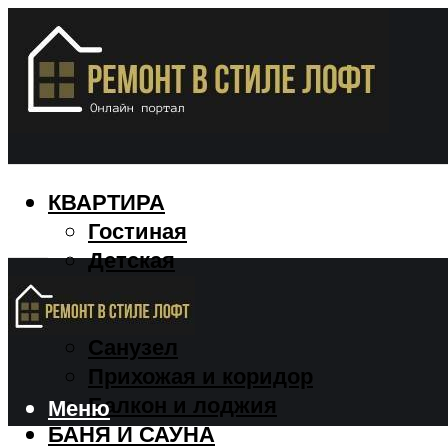
КВАРТИРА
Гостиная
Детская
Кухня
Спальня
Санузел
Прихожая и коридор
Балкон и лоджия
Меню
БАНЯ И САУНА