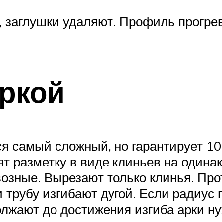
, заглушки удаляют. Профиль прогре
ркой
ся самый сложный, но гарантирует 1
т разметку в виде клиньев на одина
квозные. Вырезают только клинья. П
и трубу изгибают дугой. Если радиу
олжают до достижения изгиба арки ну