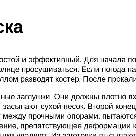
ска
остой и эффективный. Для начала по
олнце просушиваться. Если погода п
ллом разводят костер. После прокал
ные заглушки. Они должны плотно вх
ы засыпают сухой песок. Второй кон
т между прочными опорами, пытаютс
ение, препятствующее деформации к
ушки удаляют. Из заготовки высыпают