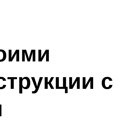
оими
струкции с
и