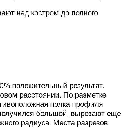
вают над костром до полного
00% положительный результат.
ковом расстоянии. По разметке
ротивоположная полка профиля
с получился большой, вырезают еще
жного радиуса. Места разрезов