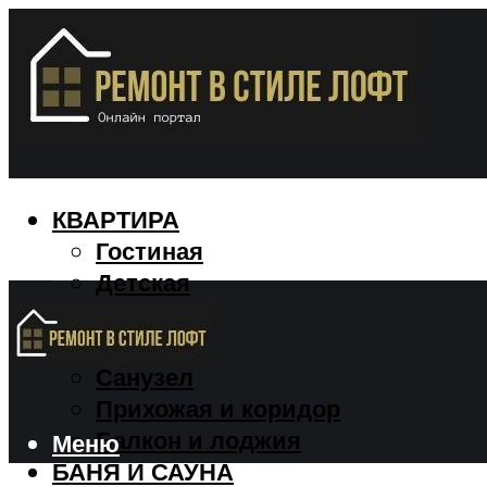
КВАРТИРА
Гостиная
Детская
Кухня
Спальня
Санузел
Прихожая и коридор
Балкон и лоджия
Меню
БАНЯ И САУНА