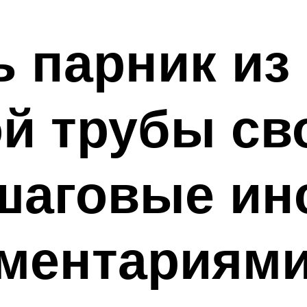
ь парник из
й трубы св
шаговые ин
мментариям