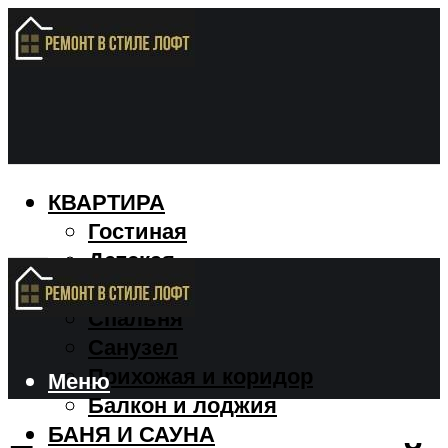
КВАРТИРА
Гостиная
Детская
Кухня
Спальня
Санузел
Прихожая и коридор
Меню
Балкон и лоджия
БАНЯ И САУНА