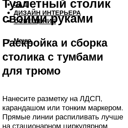
Туалетный столик
САД
ДИЗАЙН ИНТЕРЬЕРА
своими руками
ОСВЕЩЕНИЕ
Раскройка и сборка
Меню
столика с тумбами
для трюмо
Нанесите разметку на ЛДСП,
карандашом или тонким маркером.
Прямые линии распиливать лучше
на стационарном циркулярном