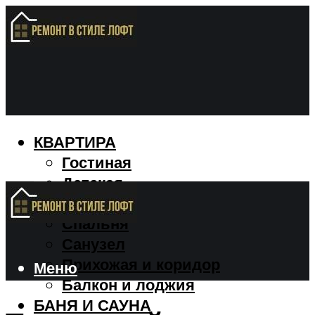
КВАРТИРА
Гостиная
Детская
Кухня
Спальня
Санузел
Прихожая и коридор
Меню
Балкон и лоджия
БАНЯ И САУНА