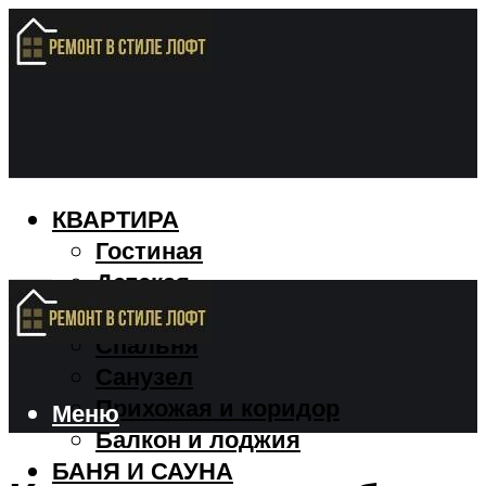
КВАРТИРА
Гостиная
Детская
Кухня
Спальня
Санузел
Прихожая и коридор
Меню
Балкон и лоджия
БАНЯ И САУНА