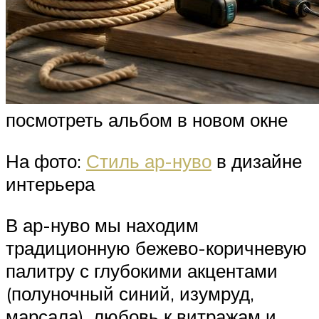
посмотреть альбом в новом окне
На фото:
Стиль ар-нуво
в дизайне
интерьера
В ар-нуво мы находим
традиционную бежево-коричневую
палитру с глубокими акцентами
(полуночный синий, изумруд,
марсала), любовь к витражам и