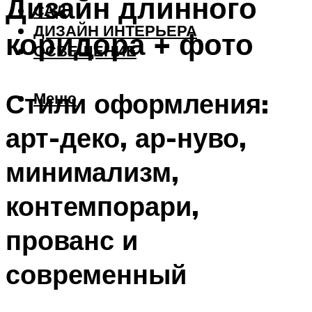
Дизайн длинного
САД
ДИЗАЙН ИНТЕРЬЕРА
коридора + фото
ОСВЕЩЕНИЕ
Стили оформления:
Меню
арт-деко, ар-нуво,
минимализм,
контемпорари,
прованс и
современный