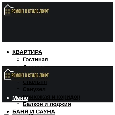
КВАРТИРА
Гостиная
Детская
Кухня
Спальня
Санузел
Прихожая и коридор
Меню
Балкон и лоджия
БАНЯ И САУНА