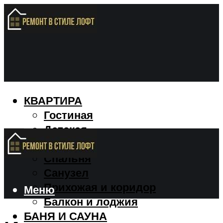
КВАРТИРА
Гостиная
Детская
Кухня
Спальня
Санузел
Прихожая и коридор
Меню
Балкон и лоджия
БАНЯ И САУНА