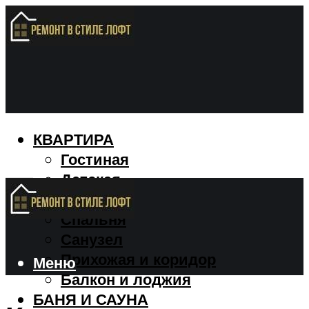
КВАРТИРА
Гостиная
Детская
Кухня
Спальня
Санузел
Прихожая и коридор
Меню
Балкон и лоджия
БАНЯ И САУНА