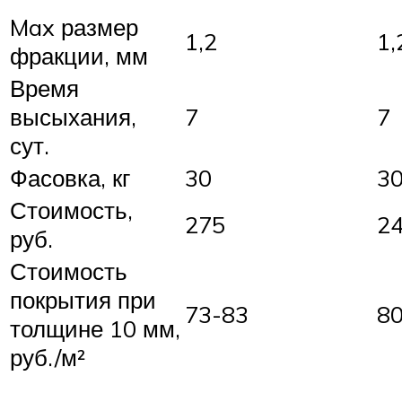
Max размер
1,2
1,
фракции, мм
Время
высыхания,
7
7
сут.
Фасовка, кг
30
3
Стоимость,
275
2
руб.
Стоимость
покрытия при
73-83
8
толщине 10 мм,
руб./м²