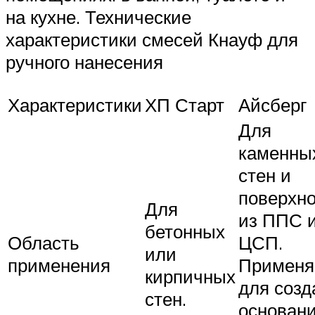
на кухне. Технические
характеристики смесей Кнауф для
ручного нанесения
Характеристики
ХП Старт
Айсберг
Для
каменны
стен и
поверхн
Для
из ППС 
бетонных
Область
ЦСП.
или
применения
Применя
кирпичных
для созд
стен.
основан