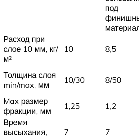
под
финишн
материа
Расход при
слое 10 мм, кг/
10
8,5
м²
Толщина слоя
10/30
8/50
min/max, мм
Max размер
1,25
1,2
фракции, мм
Время
высыхания,
7
7