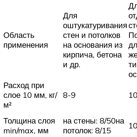
Д
Для
от
оштукатуривания
ст
Область
стен и потолков
П
применения
на основания из
д
кирпича, бетона
же
и др.
ти
ос
Расход при
слое 10 мм, кг/
8-9
1
м²
Толщина слоя
на стены: 8/50на
10
min/max, мм
потолок: 8/15