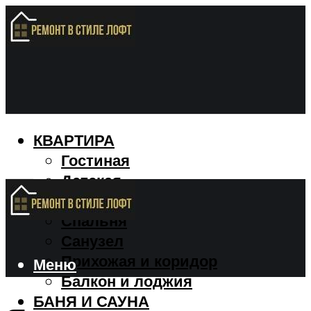
КВАРТИРА
Гостиная
Детская
Кухня
Спальня
Санузел
Прихожая и коридор
Меню
Балкон и лоджия
БАНЯ И САУНА