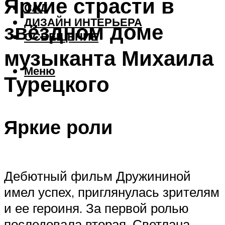
Яркие страсти в
САД
ДИЗАЙН ИНТЕРЬЕРА
звёздном доме
ОСВЕЩЕНИЕ
музыканта Михаила
Меню
Турецкого
Яркие роли
Дебютный фильм Дружининой
имел успех, приглянулась зрителям
и ее героиня. За первой ролью
последовала вторая. Светлана