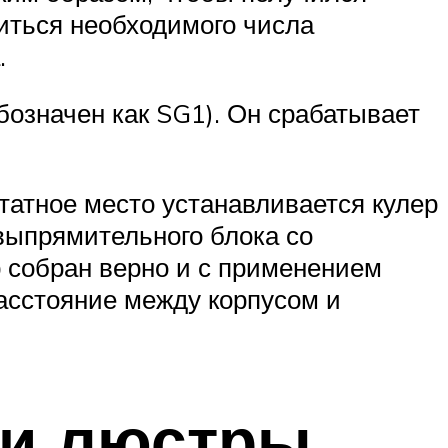
биться необходимого числа
.
бозначен как SG1). Он срабатывает
штатное место устанавливается кулер
 выпрямительного блока со
р собран верно и с применением
расстояние между корпусом и
ии люстры