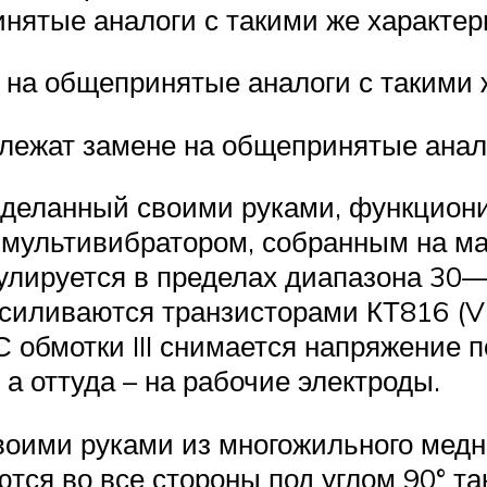
нятые аналоги с такими же характе
 на общепринятые аналоги с такими 
лежат замене на общепринятые анало
сделанный своими руками, функцион
 мультивибратором, собранным на м
егулируется в пределах диапазона 30
иливаются транзисторами КТ816 (VT3,
обмотки III снимается напряжение по
 а оттуда – на рабочие электроды.
ими руками из многожильного медног
тся во все стороны под углом 90° т