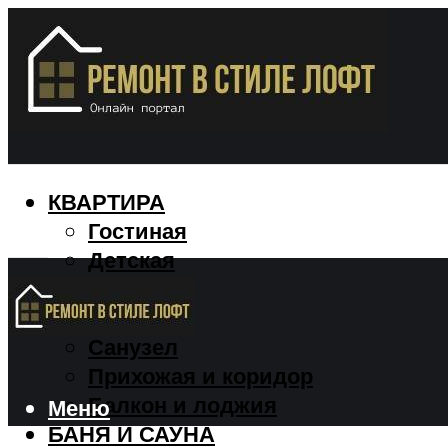
КВАРТИРА
Гостиная
Детская
Кухня
Спальня
Санузел
Прихожая и коридор
Балкон и лоджия
Меню
БАНЯ И САУНА