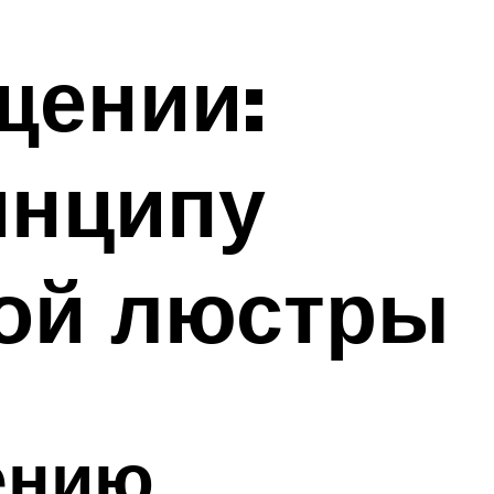
щении:
инципу
ой люстры
ению