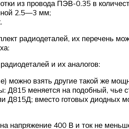
отки из провода ПЭВ-0.35 в количест
иной 2.5—3 мм;
.
плект радиодеталей, их перечень мож
ха:
радиодеталей и их аналогов:
ме) можно взять другие такой же мо
ны: Д815 меняется на подобный, чье
ли Д815Д; вместо готовых диодных м
на напряжение 400 В и ток не меньш