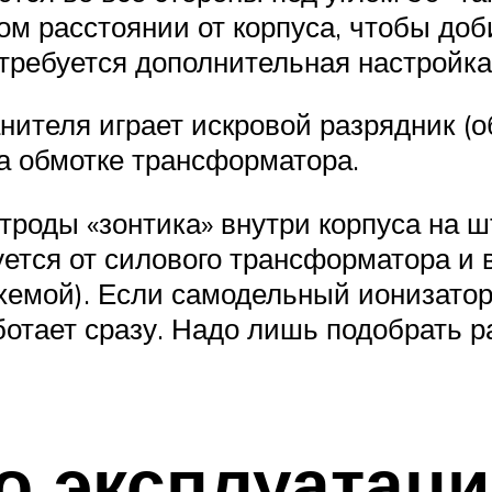
аком расстоянии от корпуса, чтобы до
требуется дополнительная настройка
нителя играет искровой разрядник (о
а обмотке трансформатора.
троды «зонтика» внутри корпуса на 
уется от силового трансформатора и
схемой). Если самодельный ионизато
ботает сразу. Надо лишь подобрать 
о эксплуатац