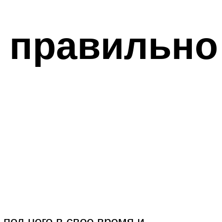
к правильно
й
под него в свое время и