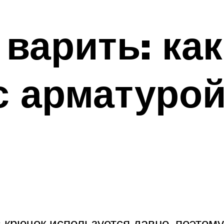
 варить: ка
с арматуро
крючок используется давно, поэтому 