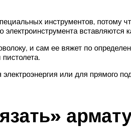
 специальных инструментов, потому ч
го электроинструмента вставляются к
оволоку, и сам ее вяжет по определен
 пистолета.
я электроэнергия или для прямого по
вязать» армат