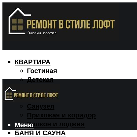
КВАРТИРА
Гостиная
Детская
Кухня
Спальня
Санузел
Прихожая и коридор
Балкон и лоджия
Меню
БАНЯ И САУНА