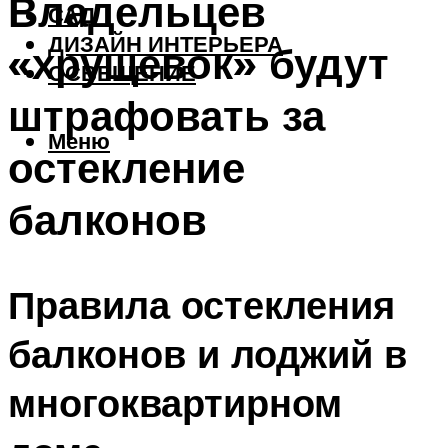
Владельцев
САД
ДИЗАЙН ИНТЕРЬЕРА
«хрущевок» будут
ОСВЕЩЕНИЕ
штрафовать за
Меню
остекление
балконов
Правила остекления
балконов и лоджий в
многоквартирном