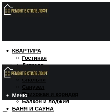
КВАРТИРА
Гостиная
Детская
Кухня
Спальня
Санузел
Прихожая и коридор
Меню
Балкон и лоджия
БАНЯ И САУНА