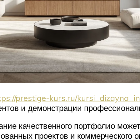
tps://prestige-kurs.ru/kursi_dizayna_i
ентов и демонстрации профессионал
ание качественного портфолио может
зованных проектов и коммерческого 