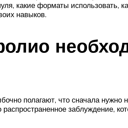
нуля, какие форматы использовать, к
воих навыков.
фолио необхо
чно полагают, что сначала нужно н
о распространенное заблуждение, ко