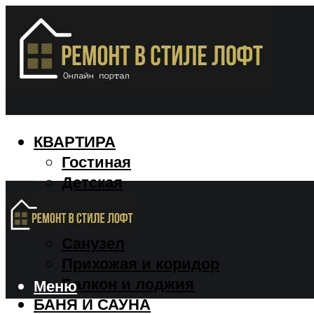
КВАРТИРА
Гостиная
Детская
Кухня
Спальня
Санузел
Прихожая и коридор
Балкон и лоджия
Меню
БАНЯ И САУНА