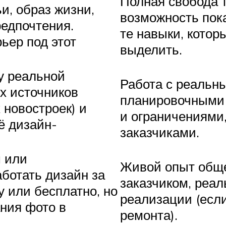
Полная свобода т
и, образ жизни,
возможность пок
едпочтения.
те навыки, котор
ьер под этот
выделить.
у реальной
Работа с реальн
х источников
планировочными
 новостроек) и
и ограничениями,
ё дизайн-
заказчиками.
 или
Живой опыт общ
ботать дизайн за
заказчиком, реа
 или бесплатно, но
реализации (есл
ния фото в
ремонта).