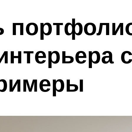
ь портфоли
интерьера с
примеры