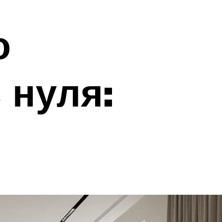
о
 нуля: