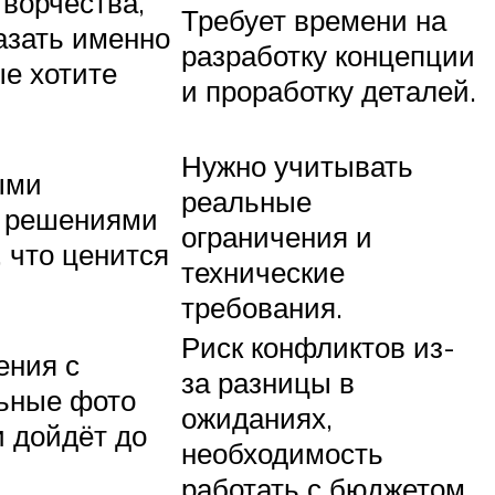
ворчества,
Требует времени на
азать именно
разработку концепции
ые хотите
и проработку деталей.
Нужно учитывать
ыми
реальные
 решениями
ограничения и
 что ценится
технические
требования.
Риск конфликтов из-
ения с
за разницы в
льные фото
ожиданиях,
и дойдёт до
необходимость
работать с бюджетом.