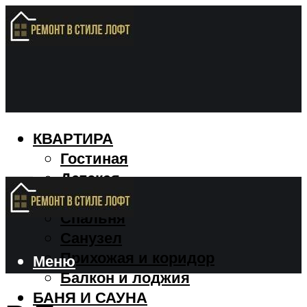
КВАРТИРА
Гостиная
Детская
Кухня
Спальня
Санузел
Прихожая и коридор
Меню
Балкон и лоджия
БАНЯ И САУНА