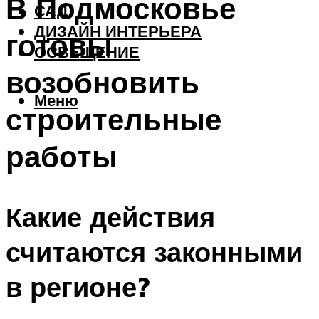
В Подмосковье
САД
ДИЗАЙН ИНТЕРЬЕРА
готовы
ОСВЕЩЕНИЕ
возобновить
Меню
строительные
работы
Какие действия
считаются законными
в регионе?