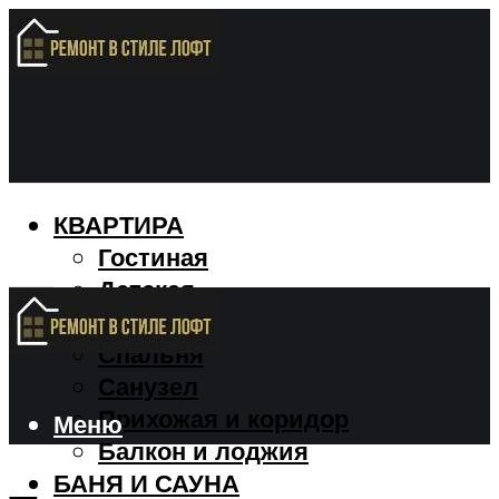
КВАРТИРА
Гостиная
Детская
Кухня
Спальня
Санузел
Прихожая и коридор
Меню
Балкон и лоджия
БАНЯ И САУНА