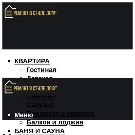
КВАРТИРА
Гостиная
Детская
Кухня
Спальня
Санузел
Прихожая и коридор
Меню
Балкон и лоджия
БАНЯ И САУНА