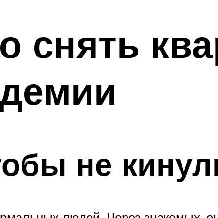
о снять ква
ндемии
тобы не кинул
ормальных людей. Через знакомых, ещ