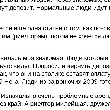
нут депозит. Нормальные люди идут н
тся еще одна статья о том, как по-св
к им (риелторам), потом не хочется л
алась моя знакомая. Люди которые у
ья(с виду). Попросили вернуть депоз
, что они на столике оставят оплату 
? Не-а. Люди из за вонючих 200$ гот
. Изначально очень проблемные аренда
з край. А риелтор милейшая, дружел