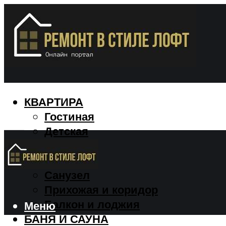
КВАРТИРА
Гостиная
Детская
Кухня
Спальня
Санузел
Прихожая и коридор
Балкон и лоджия
Меню
БАНЯ И САУНА