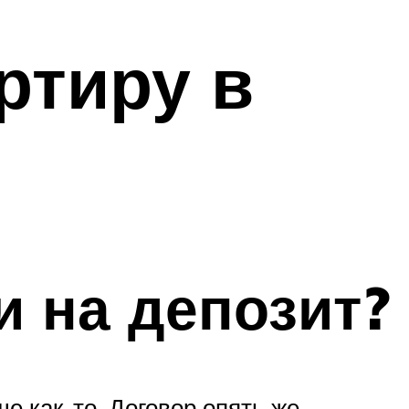
ртиру в
и на депозит?
е как-то. Договор опять же.