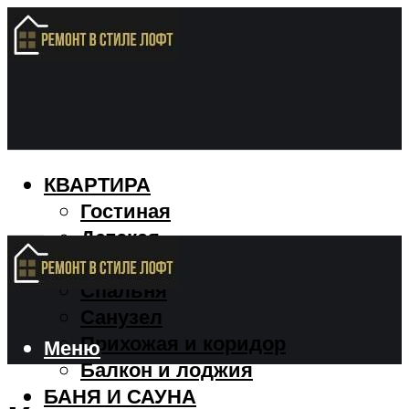
КВАРТИРА
Гостиная
Детская
Кухня
Спальня
Санузел
Прихожая и коридор
Меню
Балкон и лоджия
БАНЯ И САУНА