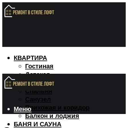
КВАРТИРА
Гостиная
Детская
Кухня
Спальня
Санузел
Прихожая и коридор
Меню
Балкон и лоджия
БАНЯ И САУНА