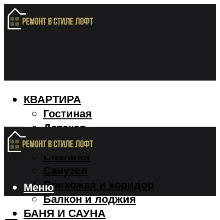
КВАРТИРА
Гостиная
Детская
Кухня
Спальня
Санузел
Прихожая и коридор
Меню
Балкон и лоджия
БАНЯ И САУНА