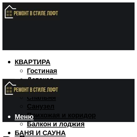
КВАРТИРА
Гостиная
Детская
Кухня
Спальня
Санузел
Прихожая и коридор
Меню
Балкон и лоджия
БАНЯ И САУНА