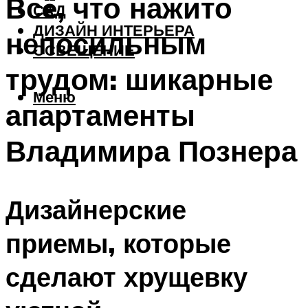
Всë, что нажито
САД
ДИЗАЙН ИНТЕРЬЕРА
непосильным
ОСВЕЩЕНИЕ
трудом: шикарные
Меню
апартаменты
Владимира Познера
Дизайнерские
приемы, которые
сделают хрущевку