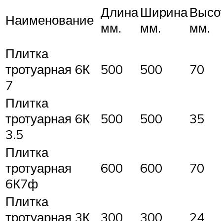
Длина
Ширина
Высо
Наименование
мм.
мм.
мм.
Плитка
тротуарная 6К
500
500
70
7
Плитка
тротуарная 6К
500
500
35
3.5
Плитка
тротуарная
600
600
70
6К7ф
Плитка
тротуарная 3К
300
300
24