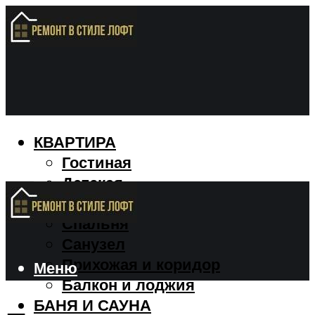
КВАРТИРА
Гостиная
Детская
Кухня
Спальня
Санузел
Прихожая и коридор
Меню
Балкон и лоджия
БАНЯ И САУНА