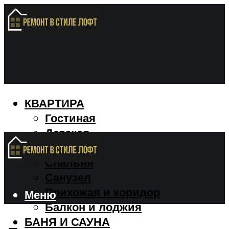
КВАРТИРА
Гостиная
Детская
Кухня
Спальня
Санузел
Прихожая и коридор
Меню
Балкон и лоджия
БАНЯ И САУНА