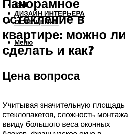
Панорамное
САД
ДИЗАЙН ИНТЕРЬЕРА
остекление в
ОСВЕЩЕНИЕ
квартире: можно ли
Меню
сделать и как?
Цена вопроса
Учитывая значительную площадь
стеклопакетов, сложность монтажа
ввиду большого веса оконных
блоков, французское окно в