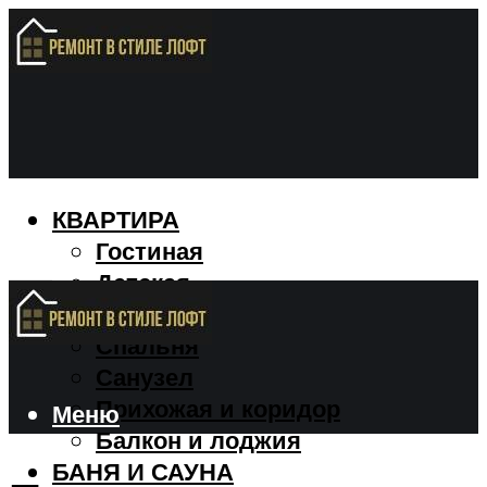
КВАРТИРА
Гостиная
Детская
Кухня
Спальня
Санузел
Прихожая и коридор
Меню
Балкон и лоджия
БАНЯ И САУНА