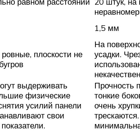
льно равном расстоянии
20 штук, на
неравномер
1,5 мм
На поверхн
 ровные, плоскости не
усадки. Чре
бугров
использова
некачествен
могут выдерживать
Прочность п
ольшие физические
тонкие бок
 снятия усилий панели
очень хрупк
танавливают свои
трескаются.
показатели.
минимальна