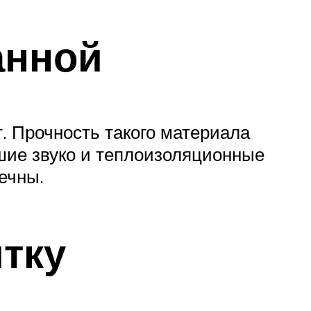
анной
. Прочность такого материала
шие звуко и теплоизоляционные
ечны.
тку