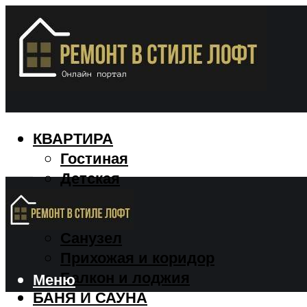
КВАРТИРА
Гостиная
Детская
Кухня
Спальня
Санузел
Прихожая и коридор
Балкон и лоджия
Меню
БАНЯ И САУНА