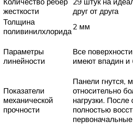
Количество ребер
29 штук на идеа
жесткости
друг от друга
Толщина
2 мм
поливинилхлорида
Параметры
Все поверхности
линейности
имеют впадин и 
Панели гнутся, 
Показатели
относительно б
механической
нагрузки. После
прочности
полностью восс
первоначальные 