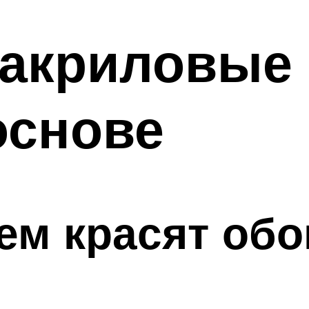
 акриловые
основе
чем красят об