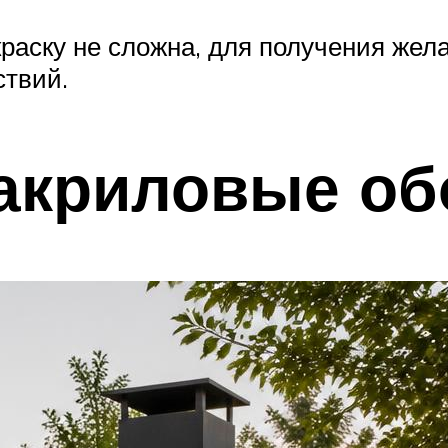
раску не сложна, для получения жела
ствий.
акриловые об