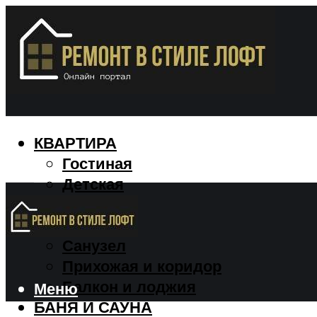
КВАРТИРА
Гостиная
Детская
Кухня
Спальня
Санузел
Прихожая и коридор
Балкон и лоджия
Меню
БАНЯ И САУНА