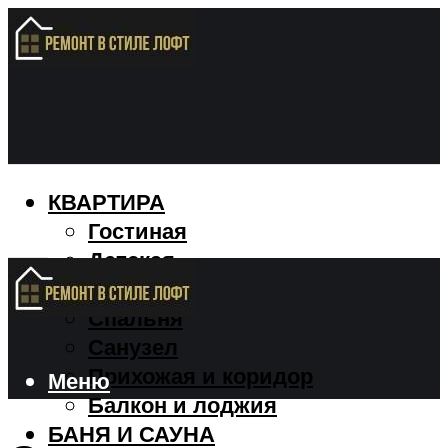
КВАРТИРА
Гостиная
Детская
Кухня
Спальня
Санузел
Прихожая и коридор
Меню
Балкон и лоджия
БАНЯ И САУНА