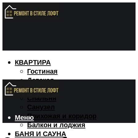
КВАРТИРА
Гостиная
Детская
Кухня
Спальня
Санузел
Прихожая и коридор
Меню
Балкон и лоджия
БАНЯ И САУНА