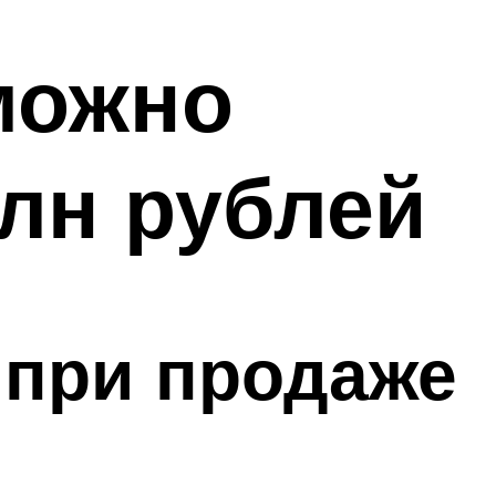
можно
млн рублей
 при продаже