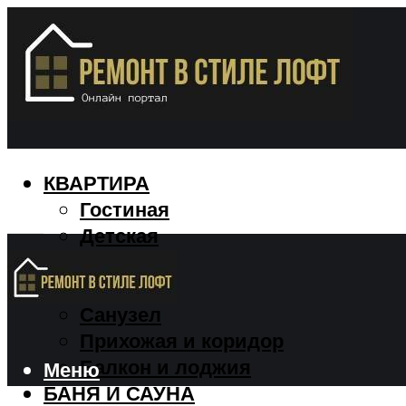
КВАРТИРА
Гостиная
Детская
Кухня
Спальня
Санузел
Прихожая и коридор
Балкон и лоджия
Меню
БАНЯ И САУНА