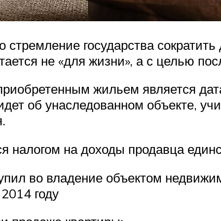
 стремление государства сократить 
тается не «для жизни», а с целью п
 приобретенным жильем является дат
 идет об унаследованном объекте, уч
.
ься налогом на доходы продавца един
ступил во владение объектом недвижи
 2014 году