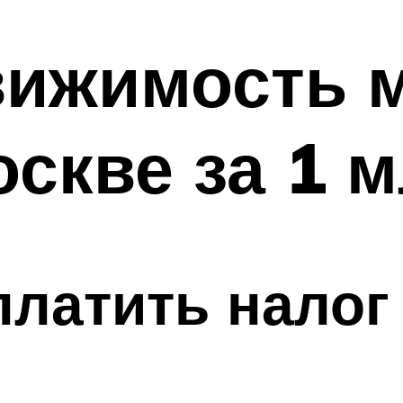
вижимость 
оскве за 1 
платить налог