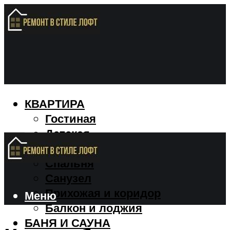
КВАРТИРА
Гостиная
Детская
Кухня
Спальня
Санузел
Прихожая и коридор
Меню
Балкон и лоджия
БАНЯ И САУНА