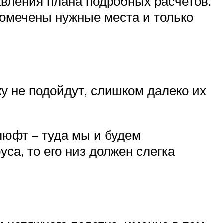
авления плана подробных расчетов.
помечены нужные места и только
у не подойдут, слишком далеко их
юфт – туда мы и будем
са, то его низ должен слегка