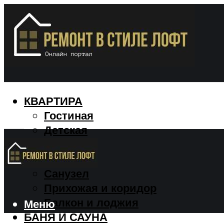
КВАРТИРА
Гостиная
Детская
Кухня
Спальня
Санузел
Прихожая и коридор
Балкон и лоджия
Меню
БАНЯ И САУНА