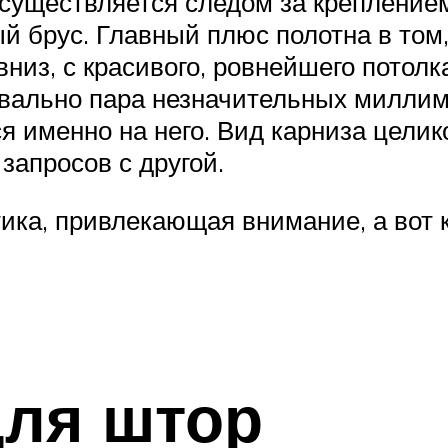
существляется следом за креплением
й брус. Главный плюс полотна в том,
из, с красивого, ровнейшего потолка.
квально пара незначительных миллиме
 именно на него. Вид карниза целик
 запросов с другой.
тика, привлекающая внимание, а вот 
для штор