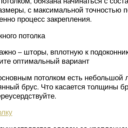
потолком, обязана начинаться с сост
азмеры, с максимальной точностью 
енно процесс закрепления.
ного потолка
ажно – шторы, вплотную к подоконник
щите оптимальный вариант
сновным потолком есть небольшой л
ный брус. Что касается толщины бру
ереусердствуйте.
олку