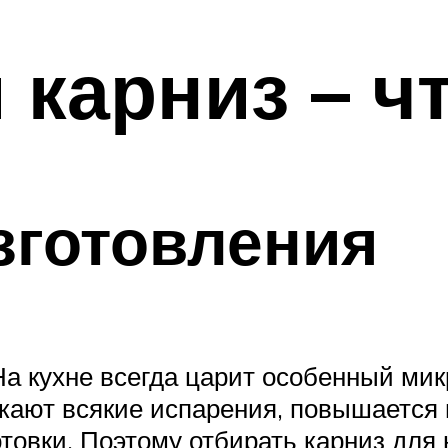
карниз – чт
зготовления
а кухне всегда царит особенный мик
икают всякие испарения, повышается 
отовки. Поэтому отбирать карниз для