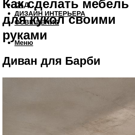
Как сделать мебель
САД
ДИЗАЙН ИНТЕРЬЕРА
для кукол своими
ОСВЕЩЕНИЕ
руками
Меню
Диван для Барби