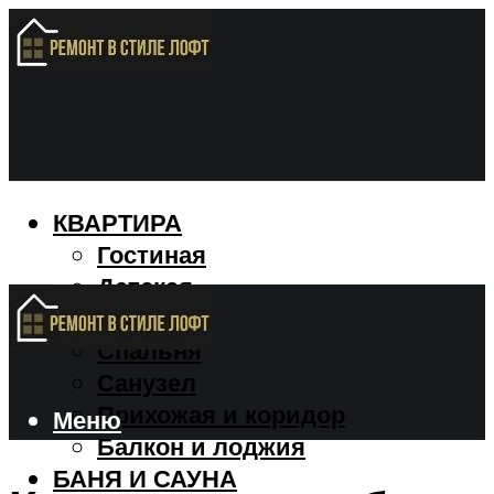
КВАРТИРА
Гостиная
Детская
Кухня
Спальня
Санузел
Прихожая и коридор
Меню
Балкон и лоджия
БАНЯ И САУНА