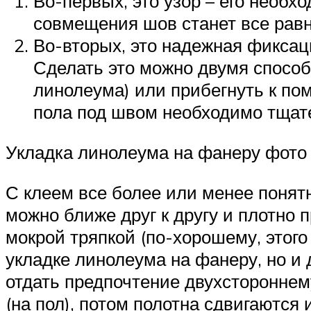
Во-первых, это узор – его необх
совмещения шов станет все равн
Во-вторых, это надежная фиксаци
Сделать это можно двумя способ
линолеума) или прибегнуть к по
пола под швом необходимо тщате
Укладка линолеума на фанеру фото
С клеем все более или менее понятн
можно ближе друг к другу и плотно
мокрой тряпкой (по-хорошему, этого
укладке линолеума на фанеру, но и 
отдать предпочтение двухстороннем
(на пол), потом полотна сдвигаются 