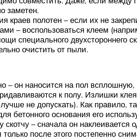
одимо совместить. Даже, если между 
о заметен.
я краев полотен – если их не закреп
ами – воспользоваться клеем (напри
мощи специального двухстороннего с
льно очистить от пыли.
о – он наносится на пол всплошную, 
 придавливаются к полу. Излишки кле
 лучше не допускать). Как правило, т
для бетонного основания его исполь
у скотчу – сначала он наклеивается 
и только после этого постепенно сни