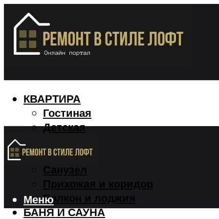
КВАРТИРА
Гостиная
Детская
Кухня
Спальня
Санузел
Прихожая и коридор
Балкон и лоджия
Меню
БАНЯ И САУНА