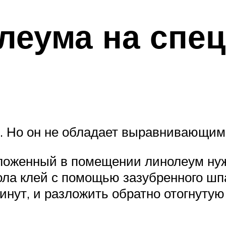
олеума на спе
у. Но он не обладает выравнивающи
зложенный в помещении линолеум нуж
ола клей с помощью зазубренного шп
минут, и разложить обратно отогнуту