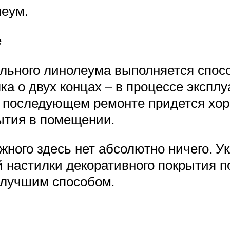
леум.
е
ального линолеума выполняется спосо
лка о двух концах – в процессе экспл
ри последующем ремонте придется хо
ытия в помещении.
ложного здесь нет абсолютно ничего.
 настилки декоративного покрытия п
м лучшим способом.