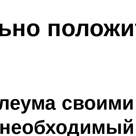
ьно положи
леума своими
 необходимый