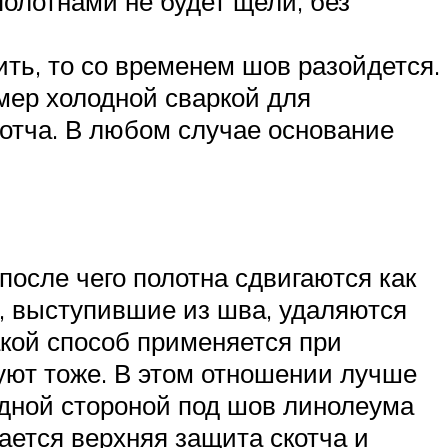
полотнами не будет щели, без
ить, то со временем шов разойдется.
мер холодной сваркой для
котча. В любом случае основание
после чего полотна сдвигаются как
я, выступившие из шва, удаляются
акой способ применяется при
зуют тоже. В этом отношении лучше
одной стороной под шов линолеума
мается верхняя защита скотча и