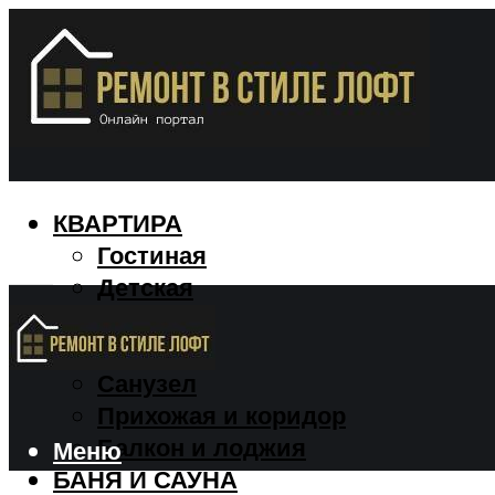
КВАРТИРА
Гостиная
Детская
Кухня
Спальня
Санузел
Прихожая и коридор
Балкон и лоджия
Меню
БАНЯ И САУНА