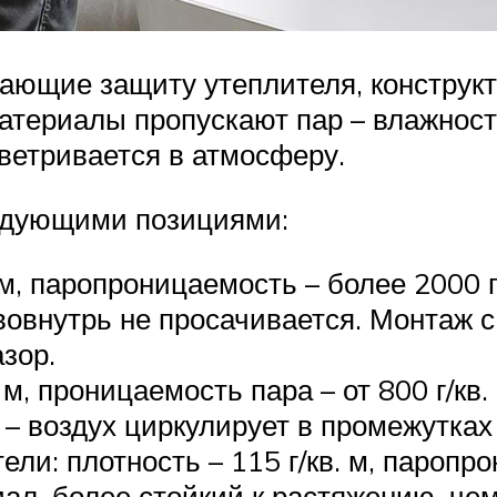
ающие защиту утеплителя, конструкт
материалы пропускают пар – влажност
ветривается в атмосферу.
едующими позициями:
. м, паропроницаемость – более 2000 
 вовнутрь не просачивается. Монтаж 
зор.
 м, проницаемость пара – от 800 г/кв
 – воздух циркулирует в промежутка
ли: плотность – 115 г/кв. м, паропрон
л, более стойкий к растяжению, чем