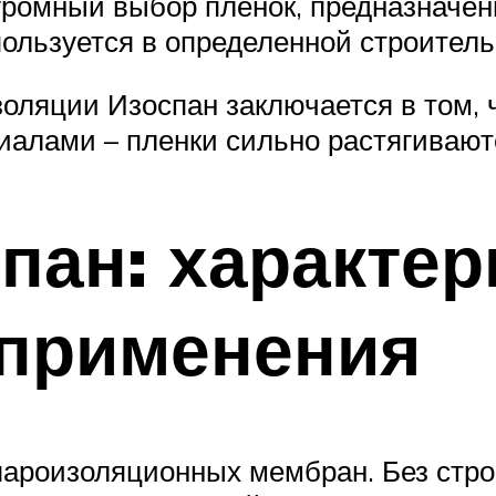
громный выбор пленок, предназначен
пользуется в определенной строител
оляции Изоспан заключается в том, ч
алами – пленки сильно растягиваютс
пан: характер
 применения
пароизоляционных мембран. Без стро