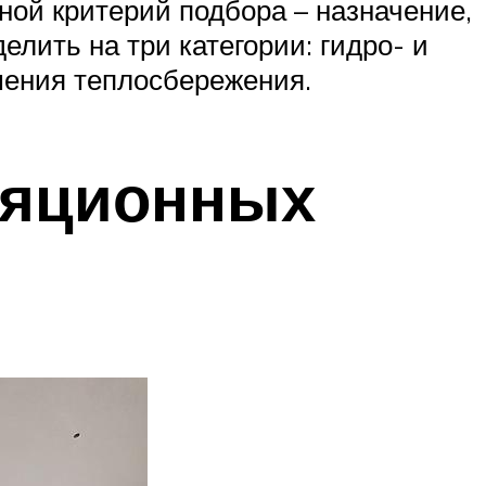
ой критерий подбора – назначение,
лить на три категории: гидро- и
шения теплосбережения.
ляционных