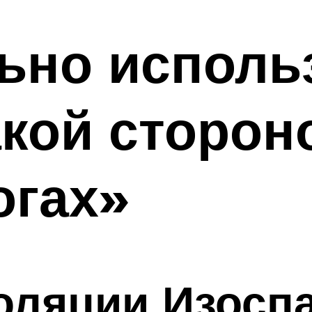
ьно исполь
акой сторон
огах»
оляции Изосп