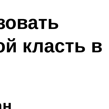
зовать
ой класть в
ан