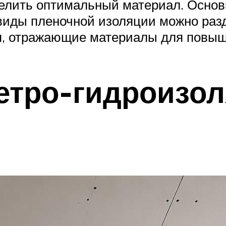
елить оптимальный материал. Основн
виды пленочной изоляции можно разде
ия, отражающие материалы для повы
етро-гидроизо