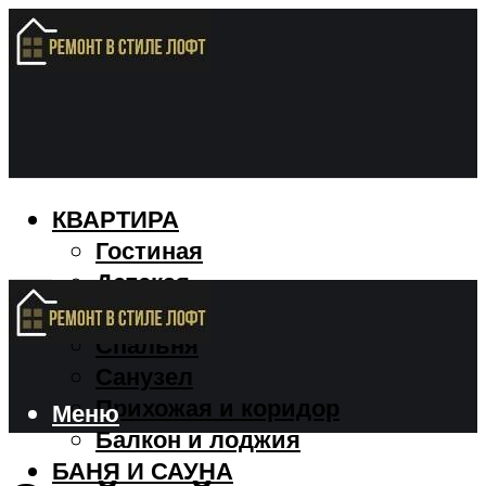
КВАРТИРА
Гостиная
Детская
Кухня
Спальня
Санузел
Прихожая и коридор
Меню
Балкон и лоджия
БАНЯ И САУНА