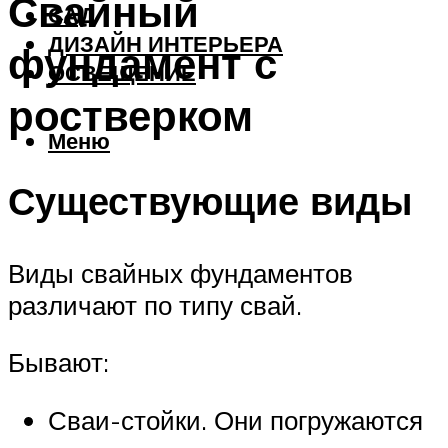
Свайный
САД
ДИЗАЙН ИНТЕРЬЕРА
фундамент с
ОСВЕЩЕНИЕ
ростверком
Меню
Существующие виды
Виды свайных фундаментов
различают по типу свай.
Бывают:
Сваи-стойки. Они погружаются