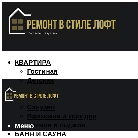
КВАРТИРА
Гостиная
Детская
Кухня
Спальня
Санузел
Прихожая и коридор
Балкон и лоджия
Меню
БАНЯ И САУНА