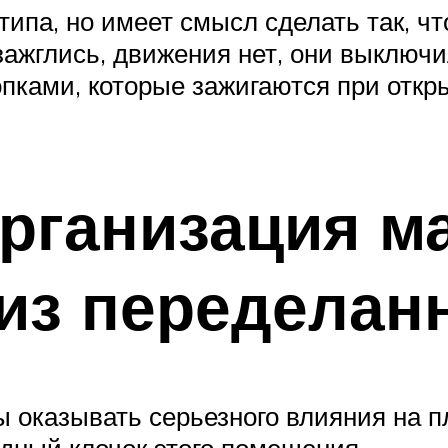
ипа, но имеет смысл сделать так, чт
жглись, движения нет, они выключи
пками, которые зажигаются при откр
рганизация м
из переделан
 оказывать серьезного влияния на п
дный клочок этого помещения.