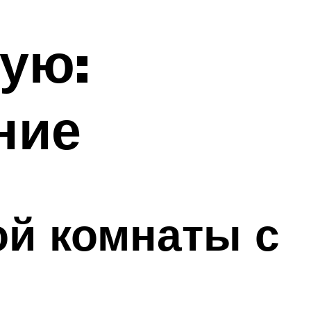
ную:
ние
ой комнаты с