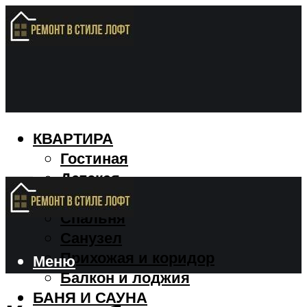
КВАРТИРА
Гостиная
Детская
Кухня
Спальня
Санузел
Прихожая и коридор
Меню
Балкон и лоджия
БАНЯ И САУНА