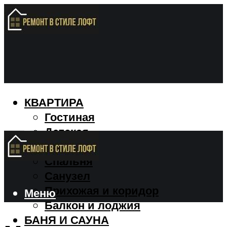
КВАРТИРА
Гостиная
Детская
Кухня
Спальня
Санузел
Прихожая и коридор
Меню
Балкон и лоджия
БАНЯ И САУНА