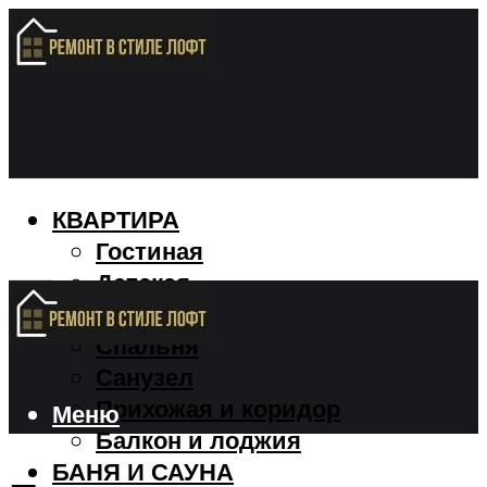
КВАРТИРА
Гостиная
Детская
Кухня
Спальня
Санузел
Прихожая и коридор
Меню
Балкон и лоджия
БАНЯ И САУНА