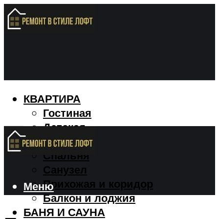
КВАРТИРА
Гостиная
Детская
Кухня
Спальня
Санузел
Прихожая и коридор
Меню
Балкон и лоджия
БАНЯ И САУНА